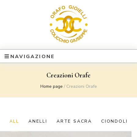
Laboratorio Orafo –
specializzato nell’ideazione, nella produzione e nella vendita all’ingrosso e
al dettaglio di gioielli esclusivi
NAVIGAZIONE
Gioielleria del Maestro
Giuseppe Colicchio Cirò
Creazioni Orafe
Marina (CROTONE)
Home page
/
Creazioni Orafe
ALL
ANELLI
ARTE SACRA
CIONDOLI